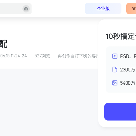
企业版
配
06.15 11:24:24
527
浏览
再创作自
灯下嗨
的
客厅