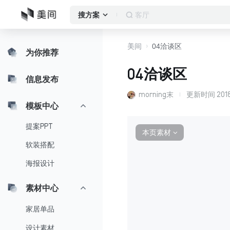
客厅
搜方案
美间
04洽谈区
为你推荐
04洽谈区
信息发布
morning末
更新时间
201
模板中心
提案PPT
本页素材
∨
软装搭配
海报设计
素材中心
家居单品
设计素材