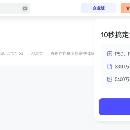
企业版
0.08 07:54:53
89
浏览
再创作自
庭美思家整体家居
的
梦溪里41-3