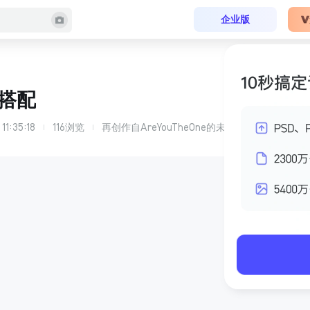
企业版
搭配
 11:35:18
116
浏览
再创作自
AreYouTheOne
的
未命名-再创作的副