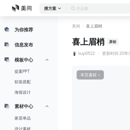
客厅
搜方案
美间
喜上眉梢
为你推荐
喜上眉梢
原创
信息发布
liuyi0522
更新时间
2018.
模板中心
提案PPT
本页素材
∨
软装搭配
海报设计
素材中心
家居单品
设计素材