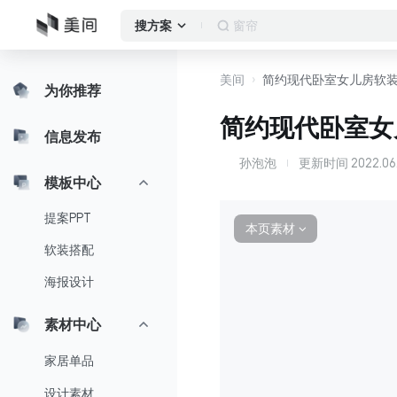
窗帘
搜方案
美间
简约现代卧室女儿房软
为你推荐
简约现代卧室女
信息发布
孙泡泡
更新时间
2022.06.
孙
模板中心
提案PPT
本页素材
∨
软装搭配
海报设计
素材中心
家居单品
设计素材