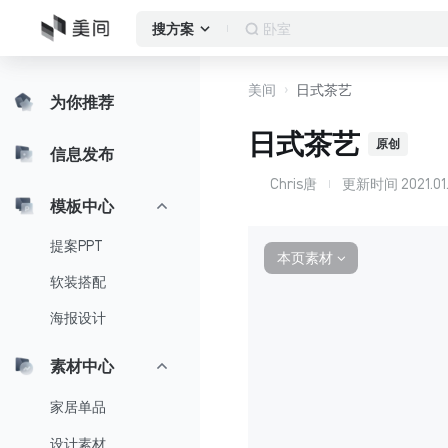
卧室
搜方案
美间
日式茶艺
为你推荐
日式茶艺
原创
信息发布
Chris唐
更新时间
2021.01
C
模板中心
提案PPT
本页素材
∨
软装搭配
海报设计
素材中心
家居单品
设计素材