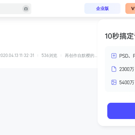
企业版
2020.04.13 11:32:31
536
浏览
再创作自
默樱
的
会所大厅休息区-再