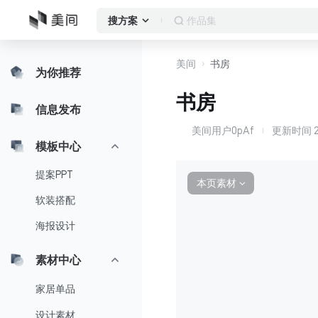
作品集
搜方案
美间
书房
为你推荐
书房
信息发布
美间用户0pAf
更新时间
美
模板中心
提案PPT
本页素材
∨
软装搭配
海报设计
素材中心
家居单品
设计素材