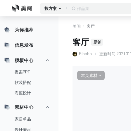
客厅
搜方案
美间
客厅
为你推荐
客厅
原创
信息发布
Bibabo
更新时间
2021.01.
模板中心
提案PPT
本页素材
∨
软装搭配
海报设计
素材中心
家居单品
设计素材