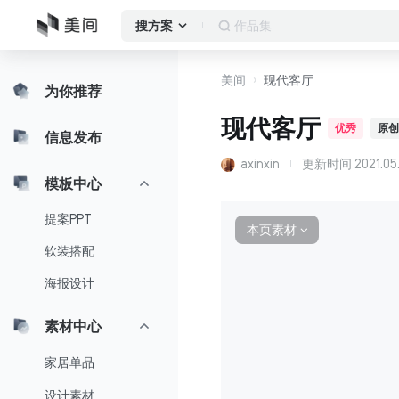
作品集
搜方案
美间
现代客厅
为你推荐
现代客厅
优秀
原创
信息发布
axinxin
更新时间
2021.05
模板中心
提案PPT
本页素材
∨
软装搭配
海报设计
素材中心
家居单品
设计素材