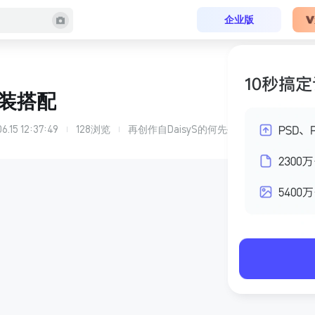
企业版
装搭配
6.15 12:37:49
128
浏览
再创作自
DaisyS
的
何先生 主卧