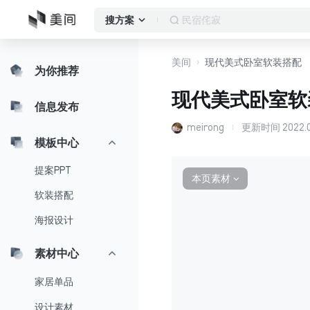
民宿侘寂
搜方案
美间
现代美式卧室软装搭配
为你推荐
现代美式卧室软
信息发布
meirong
更新时间
2022.0
模板中心
提案PPT
本页素材
∨
软装搭配
海报设计
素材中心
家居单品
设计素材