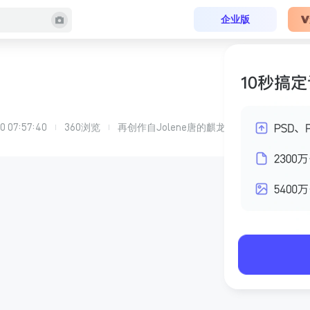
企业版
30 07:57:40
360
浏览
再创作自
Jolene唐
的
麒龙华府D-2户型样板