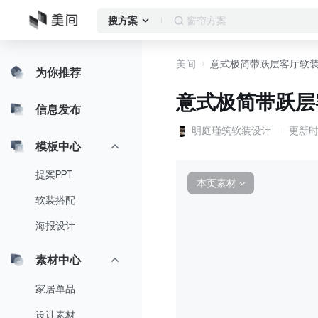
落地窗
搜方案
美间
意式极简带跃层客厅软
为你推荐
意式极简带跃层
信息发布
明庭瑾筑软装设计
更新
模板中心
提案PPT
本页素材
∨
软装搭配
海报设计
素材中心
家居单品
设计素材