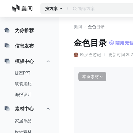
落地窗
搜方案
美间
金色目录
为你推荐
金色目录
信息发布
欧罗巴游记
更新时间
202
模板中心
提案PPT
本页素材
∨
软装搭配
海报设计
素材中心
家居单品
设计素材