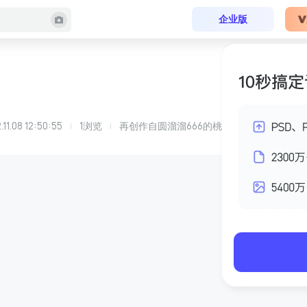
企业版
.11.08 12:50:55
1
浏览
再创作自
圆溜溜666
的
桃花院子副本