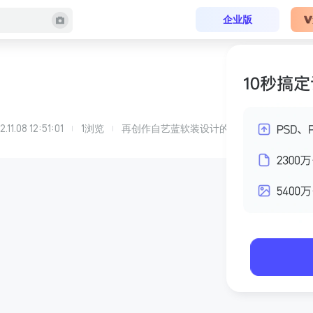
企业版
2.11.08 12:51:01
1
浏览
再创作自
艺蓝软装设计
的
东信明珠样板房01