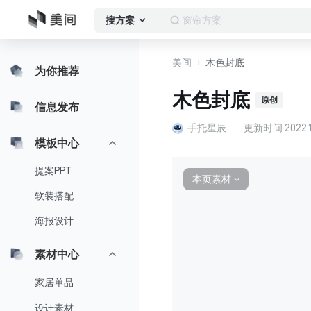
落地窗
搜方案
美间
木色封底
为你推荐
木色封底
原创
信息发布
手托星辰
更新时间
2022.1
模板中心
提案PPT
本页素材
∨
软装搭配
海报设计
素材中心
家居单品
设计素材