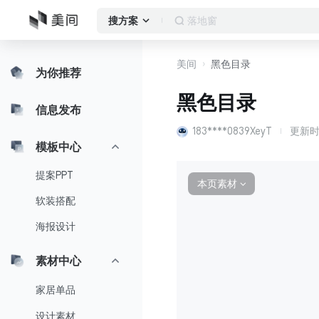
落地窗
搜方案
美间
黑色目录
为你推荐
黑色目录
信息发布
183****0839XeyT
更新
模板中心
提案PPT
本页素材
∨
软装搭配
海报设计
素材中心
家居单品
设计素材