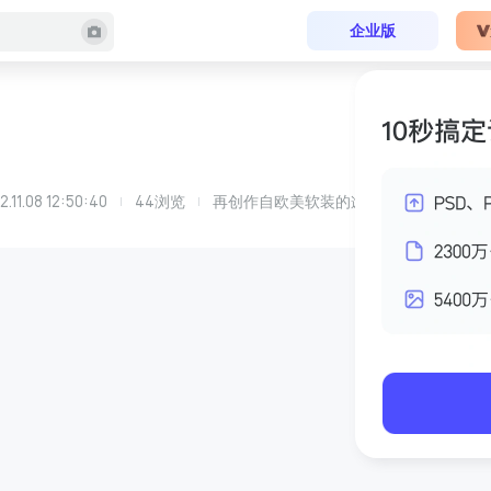
企业版
2.11.08 12:50:40
44
浏览
再创作自
欧美软装
的
邂逅——现代轻奢