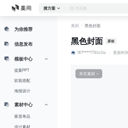
作品集
搜方案
美间
黑色封面
为你推荐
黑色封面
原创
信息发布
187****7761oSIo
更新时
模板中心
提案PPT
本页素材
∨
软装搭配
海报设计
素材中心
家居单品
设计素材