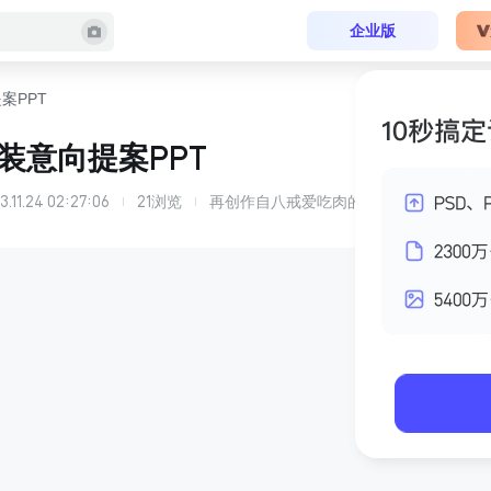
企业版
案PPT
装意向提案PPT
3.11.24 02:27:06
21
浏览
再创作自
八戒爱吃肉
的
中海英伦官邸