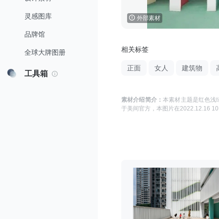
灵感图库
外部素材
品牌馆
相关标签
全球大牌图册
正面
女人
建筑物
工具箱
素材介绍简介：
本素材主题是
红色浅绿
于
美间官方
，本图片在
2022.12.16 10