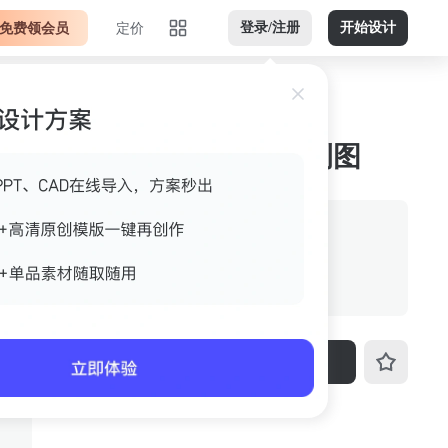
免费领会员
定价
登录/注册
开始设计
红色浅绿横版jpg 案例图
来源
室内设计联盟
格式
jpg
尺寸
960px*640px
下载
ID
3fo4k4ae5i3u