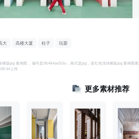
高大
高楼大厦
柱子
玩耍
横版jpg 案例图
， 编号是
3fo4k4ae5i3u
，格式是
jpg
，该
红色浅绿横版jpg 案例图
素
:06:44
上传
更多素材推荐