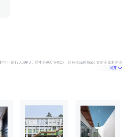
材大小是
190.69KB
，尺寸是
960*640
px，
红色浅绿横版jpg 案例图
素材来源
展开