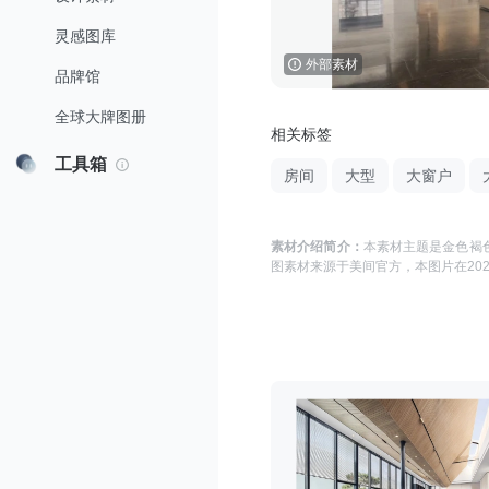
灵感图库
外部素材
品牌馆
全球大牌图册
相关标签
工具箱
房间
大型
大窗户
素材介绍简介：
本素材主题是
金色褐色
图
素材来源于
美间官方
，本图片在
202