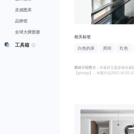
灵感图库
品牌馆
全球大牌图册
相关标签
工具箱
白色的床
房间
红色
素材介绍简介：
本素材主题是
褐色横版
【ghckgv】
，本图片在
2021.10.25 1