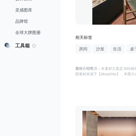
灵感图库
品牌馆
全球大牌图册
相关标签
工具箱
房间
沙发
生活
桌
素材介绍简介：
本素材主题是
深棕褐色
图
素材来源于
【dkwjahfai】
，本图片