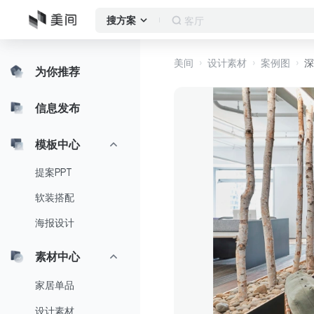
客厅
搜方案
美间
设计素材
案例图
深
为你推荐
信息发布
模板中心
提案PPT
软装搭配
海报设计
素材中心
家居单品
设计素材