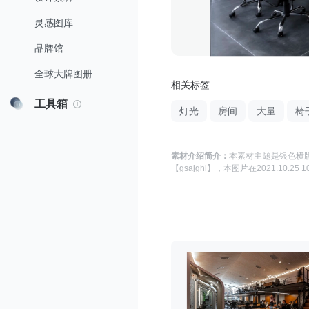
灵感图库
品牌馆
全球大牌图册
相关标签
工具箱
灯光
房间
大量
椅
素材介绍简介：
本素材主题是
银色横版
【gsajghl】
，本图片在
2021.10.25 1