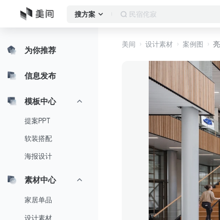
民宿
搜方案
美间
设计素材
案例图
亮
为你推荐
信息发布
模板中心
提案PPT
软装搭配
海报设计
素材中心
家居单品
设计素材