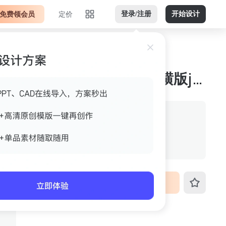
免费领会员
定价
登录/注册
开始设计
亮色调楼梯木色橙色横版jpg 案例图
作者
解决问题pkya
格式
jpg
尺寸
800px*536px
VIP免费下载
ID
3fo4k4q1puso