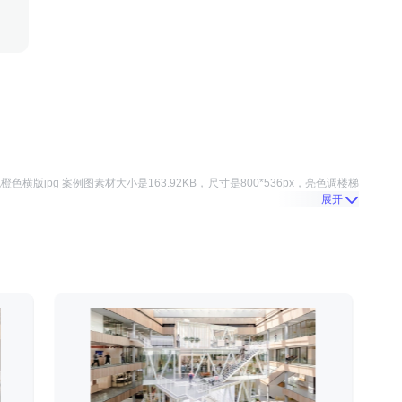
橙色横版jpg 案例图
素材大小是
163.92KB
，尺寸是
800*536
px，
亮色调楼梯
展开