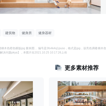
建筑物
健身房
健身器材
梯木色橙色横版jpg 案例图
， 编号是
3fo4k4q1puso
，格式是
jpg
，该
亮色调楼梯木色
解决问题pkya】
，本图片在
2021.10.25 10:17:26
上传
更多素材推荐