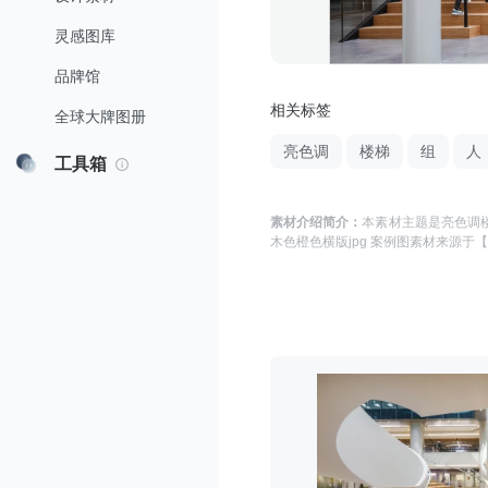
灵感图库
品牌馆
相关标签
全球大牌图册
亮色调
楼梯
组
人
工具箱
素材介绍简介：
本素材主题是
亮色调楼
木色橙色横版jpg 案例图
素材来源于
【