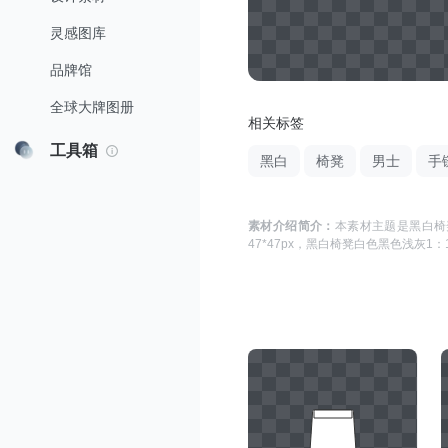
灵感图库
品牌馆
全球大牌图册
相关标签
工具箱
黑白
椅凳
男士
手
素材介绍简介：
本素材主题是
黑白椅
47*47
px，
黑白椅凳白色黑色浅灰1：1