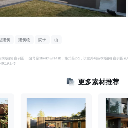
型建筑
建筑物
院子
山
横版jpg 案例图
， 编号是
3fo4k4wra4sb
，格式是
jpg
，该
室外褐色横版jpg 案例图
素
:49:19
上传
更多素材推荐