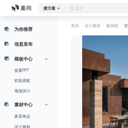
卧室
搜方案
美间
设计素材
案例图
室
为你推荐
信息发布
模板中心
提案PPT
软装搭配
海报设计
素材中心
家居单品
设计素材