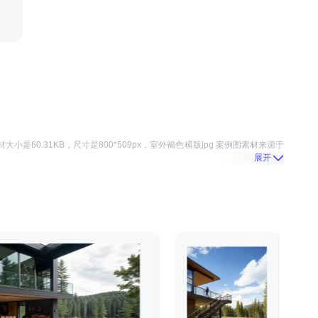
材大小是
60.31KB
，尺寸是
800*509
px，
室外褐色横版jpg 案例图
素材来源于
展开