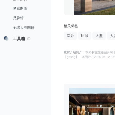
灵感图库
品牌馆
相关标签
全球大牌图册
室外
区域
大型
大
工具箱
素材介绍简介：
本素材主题是
室外褐色
【gdsag】
，本图片在
2020.06.12 03