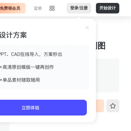
免费领会员
定价
登录/注册
开始设计
室外褐色横版jpg 案例图
作者
gdsag
格式
jpg
尺寸
800px*509px
VIP免费下载
ID
3fo4k4wra4sb