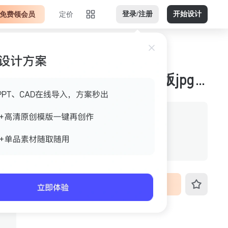
免费领会员
定价
登录/注册
开始设计
楼梯红色米色金色横版jpg 案例图
作者
爱吃的猫猫
格式
jpg
尺寸
800px*615px
VIP免费下载
ID
3fo4k4x29hls