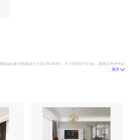
版jpg 案例图
素材大小是
180.86KB
，尺寸是
800*615
px，
楼梯红色米色金
展开