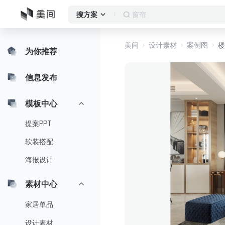
卧室
搜方案
美间
设计素材
案例图
楼
为你推荐
信息发布
模板中心
提案PPT
软装搭配
海报设计
素材中心
家居单品
设计素材