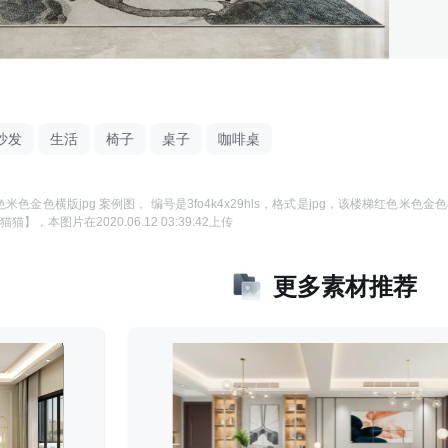
沙发
生活
椅子
桌子
咖啡桌
米色金色横版jpg 案例图
， 编号是
3fo4k4x29hls
，格式是
jpg
，该
楼梯红色米色金色横
猫猫】
，本图片在
2020.06.12 03:39:42
上传
更多素材推荐