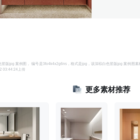
竖版jpg 案例图
， 编号是
3fo4k4x2g6ns
，格式是
jpg
，该
深棕白色竖版jpg 案例图
素
2 03:44:24
上传
更多素材推荐