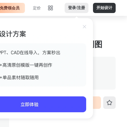
免费领会员
定价
登录/注册
开始设计
深棕白色竖版jpg 案例图
作者
眼药水tosA
格式
jpg
尺寸
640px*800px
VIP免费下载
ID
3fo4k4x2g6ns