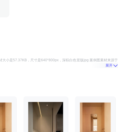
材大小是
57.37KB
，尺寸是
640*800
px，
深棕白色竖版jpg 案例图
素材来源于
展开