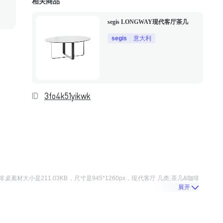
相关商品
segis LONGWAY现代客厅茶几
segis
意大利
ID
3fo4k51yikwk
咖啡桌
素材大小是
211.03KB
，尺寸是
945*1260
px，
现代客厅 几类,茶几&咖啡
展开