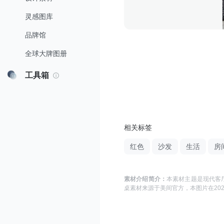
灵感图库
品牌馆
全球大牌图册
工具箱
相关标签
红色
沙发
生活
房
素材介绍简介：
本素材主题是
现代客
桌
素材来源于
美间官方
，本图片在
202