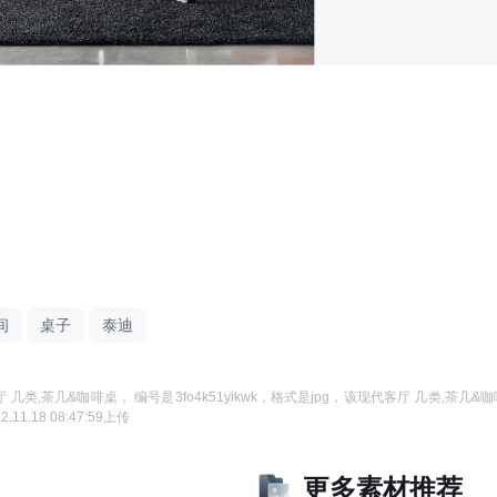
间
桌子
泰迪
厅 几类,茶几&咖啡桌
， 编号是
3fo4k51yikwk
，格式是
jpg
，该
现代客厅 几类,茶几&
2.11.18 08:47:59
上传
更多素材推荐