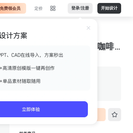
免费领会员
定价
登录/注册
开始设计
现代客厅 几类,茶几&咖啡桌
作者
美间官方
格式
jpg
尺寸
945px*1260px
VIP免费下载