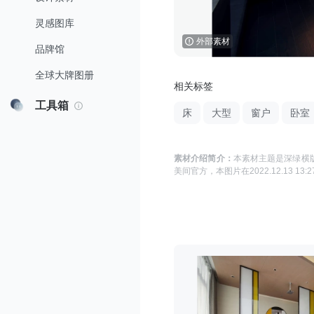
灵感图库
外部素材
品牌馆
全球大牌图册
相关标签
工具箱
床
大型
窗户
卧室
素材介绍简介：
本素材主题是
深绿横版
美间官方
，本图片在
2022.12.13 13:2