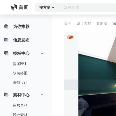
落地窗
搜方案
美间
设计素材
案例图
深
为你推荐
信息发布
模板中心
提案PPT
软装搭配
海报设计
素材中心
家居单品
设计素材