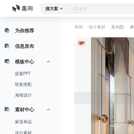
客厅
搜方案
美间
设计素材
案例图
米
为你推荐
信息发布
模板中心
提案PPT
软装搭配
海报设计
素材中心
家居单品
设计素材