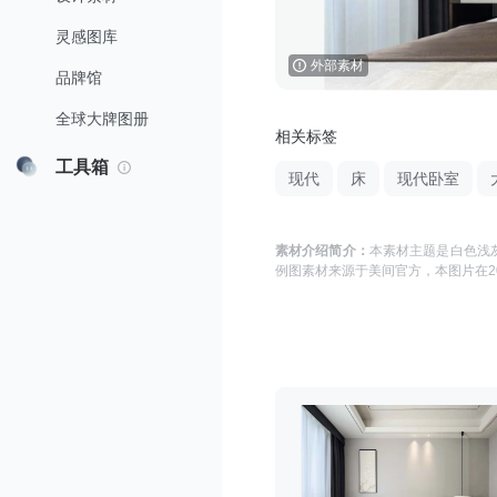
灵感图库
外部素材
品牌馆
全球大牌图册
相关标签
工具箱
现代
床
现代卧室
素材介绍简介：
本素材主题是
白色浅灰
例图
素材来源于
美间官方
，本图片在
2