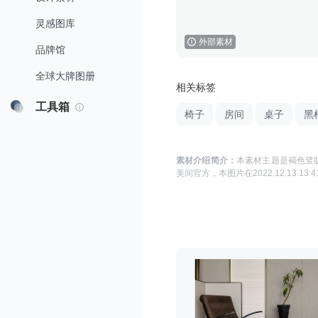
灵感图库
外部素材
品牌馆
全球大牌图册
相关标签
工具箱
椅子
房间
桌子
黑
素材介绍简介：
本素材主题是
褐色竖版
美间官方
，本图片在
2022.12.13 13:4