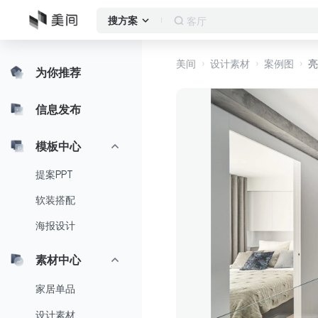
客厅
搜方案
美间
设计素材
案例图
亮
为你推荐
信息发布
模板中心
提案PPT
软装搭配
海报设计
素材中心
家居单品
设计素材