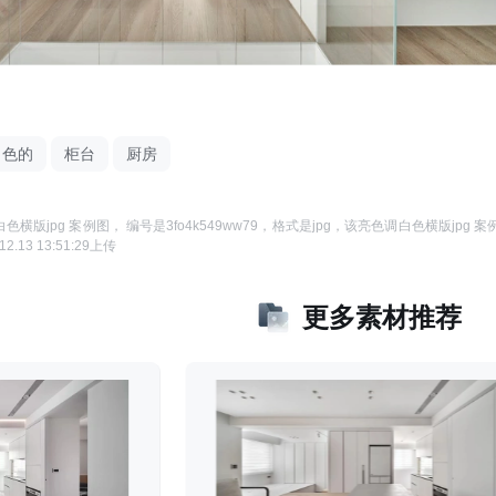
白色的
柜台
厨房
色横版jpg 案例图
， 编号是
3fo4k549ww79
，格式是
jpg
，该
亮色调白色横版jpg 案
12.13 13:51:29
上传
更多素材推荐