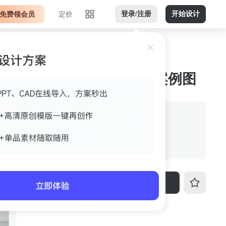
免费领会员
定价
登录/注册
开始设计
亮色调白色横版jpg 案例图
来源
室内设计联盟
格式
jpg
尺寸
1200px*704px
下载
ID
3fo4k549ww79