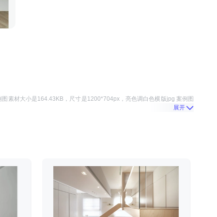
例图
素材大小是
164.43KB
，尺寸是
1200*704
px，
亮色调白色横版jpg 案例图
展开