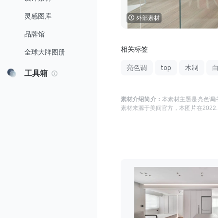
灵感图库
外部素材
品牌馆
相关标签
全球大牌图册
亮色调
top
木制
工具箱
素材介绍简介：
本素材主题是
亮色调白
素材来源于
美间官方
，本图片在
2022.