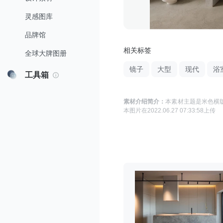
灵感图库
品牌馆
相关标签
全球大牌图册
镜子
大型
现代
浴
工具箱
素材介绍简介：
本素材主题是
米色横版
本图片在
2022.06.27 07:33:58
上传