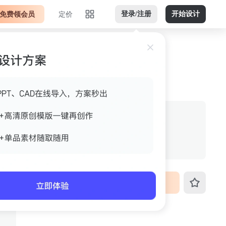
免费领会员
定价
登录/注册
开始设计
米色横版jpg 案例图
作者
gdsag
格式
jpg
尺寸
800px*533px
VIP免费下载
ID
3fo4k56p0b4p