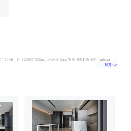
64.25KB
，尺寸是
800*533
px，
米色横版jpg 案例图
素材来源于
【gdsag】
，
展开