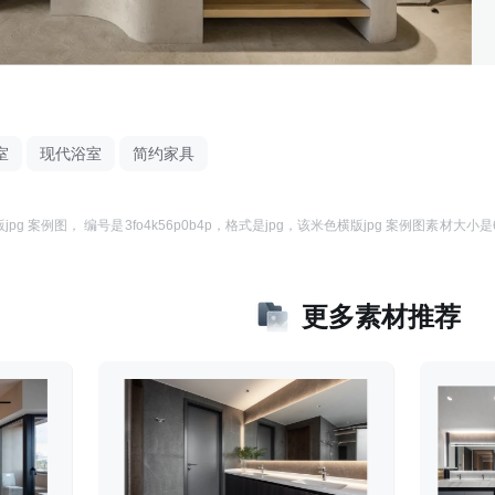
室
现代浴室
简约家具
jpg 案例图
， 编号是
3fo4k56p0b4p
，格式是
jpg
，该
米色横版jpg 案例图
素材大小是
更多素材推荐