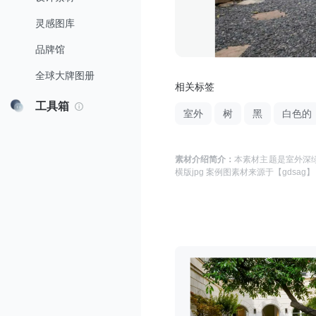
灵感图库
品牌馆
全球大牌图册
相关标签
工具箱
室外
树
黑
白色的
素材介绍简介：
本素材主题是
室外深绿
横版jpg 案例图
素材来源于
【gdsag】