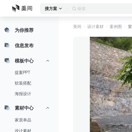
客厅
搜方案
美间
设计素材
案例图
室
为你推荐
信息发布
模板中心
提案PPT
软装搭配
海报设计
素材中心
家居单品
设计素材