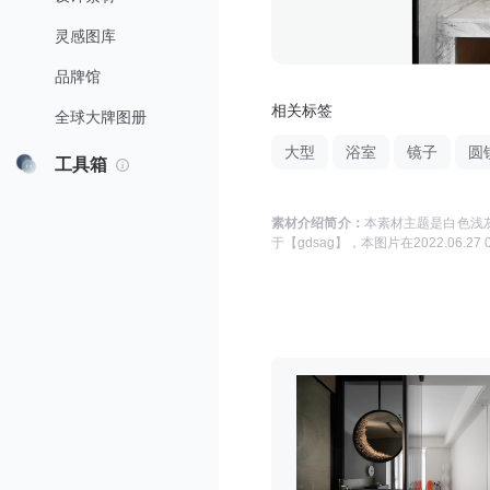
灵感图库
品牌馆
相关标签
全球大牌图册
大型
浴室
镜子
圆
工具箱
素材介绍简介：
本素材主题是
白色浅灰
于
【gdsag】
，本图片在
2022.06.27 