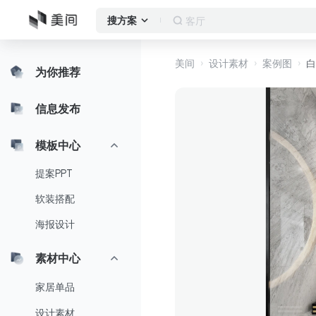
客厅
搜方案
美间
设计素材
案例图
白
为你推荐
信息发布
模板中心
提案PPT
软装搭配
海报设计
素材中心
家居单品
设计素材