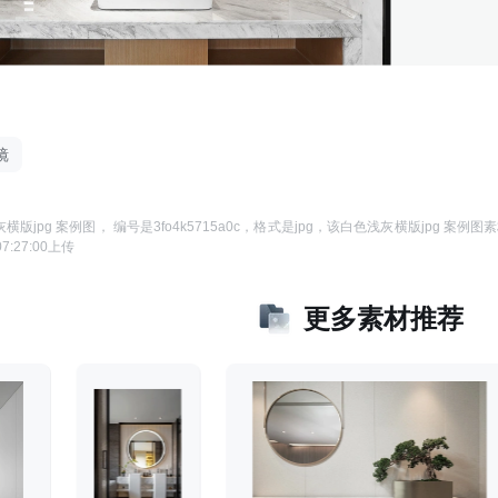
镜
横版jpg 案例图
， 编号是
3fo4k5715a0c
，格式是
jpg
，该
白色浅灰横版jpg 案例图
素
07:27:00
上传
更多素材推荐