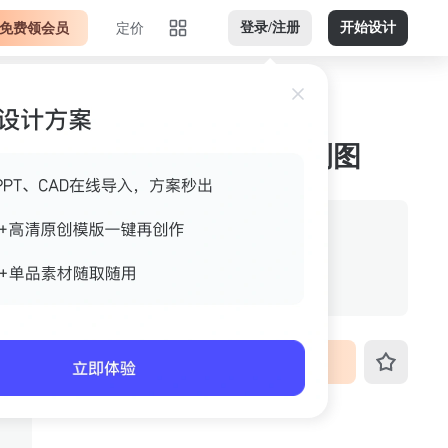
免费领会员
定价
登录/注册
开始设计
白色浅灰横版jpg 案例图
作者
gdsag
格式
jpg
尺寸
800px*724px
VIP免费下载
ID
3fo4k5715a0c