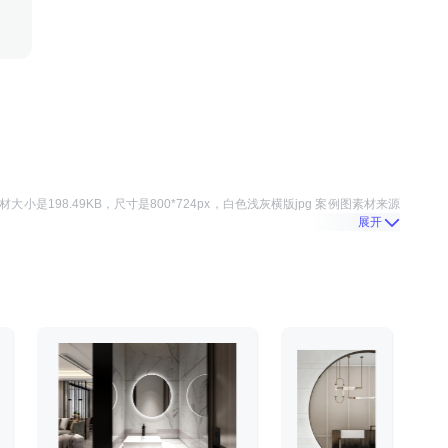
材大小是
198.49KB
，尺寸是
800*724
px，
白色浅灰横版jpg 案例图
素材来源
展开