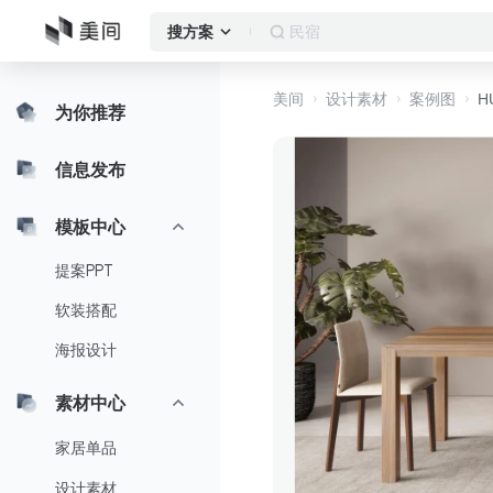
落地窗
搜方案
美间
设计素材
案例图
H
为你推荐
信息发布
模板中心
提案PPT
软装搭配
海报设计
素材中心
家居单品
设计素材