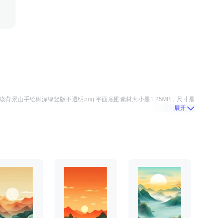
该
背景山手绘树深绿竖版不透明png 平面底图
素材大小是
1.25MB
，尺寸是
展开