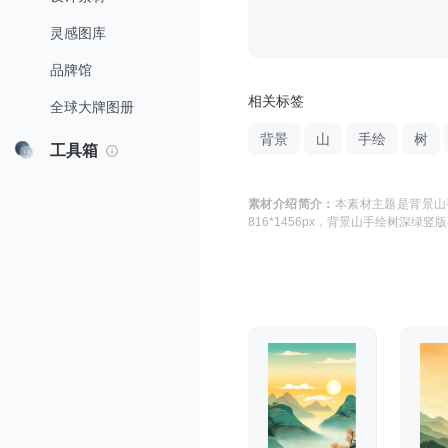
灵感图库
品牌馆
相关标签
全球大牌图册
背景
山
手绘
树
工具箱
素材介绍简介：
本素材主题是
背景山
816*1456
px，
背景山手绘树深绿竖版不