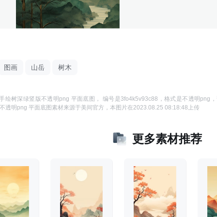
图画
山岳
树木
手绘树深绿竖版不透明png 平面底图
， 编号是
3fo4k5v93c88
，格式是
不透明png
，
透明png 平面底图
素材来源于
美间官方
，本图片在
2023.08.25 08:18:48
上传
更多素材推荐