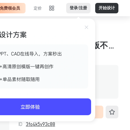
免费领会员
定价
登录/注册
开始设计
背景山手绘树深绿竖版不透明png 平面底图
作者
美间官方
格式
不透明png
尺寸
816px*1456px
VIP免费下载
ID
3fo4k5v93c88