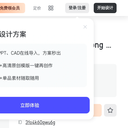
免费领会员
定价
登录/注册
开始设计
黑色木色竖版不透明png 案例图
作者
美间官方
格式
不透明png
尺寸
576px*1024px
VIP免费下载
ID
3fo4k60qwu6g