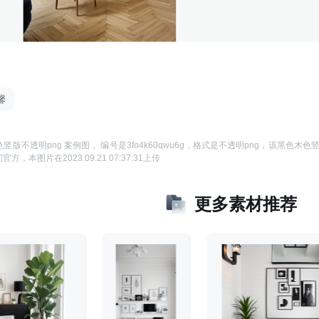
馨
竖版不透明png 案例图
， 编号是
3fo4k60qwu6g
，格式是
不透明png
，该
黑色木色竖
间官方
，本图片在
2023.09.21 07:37:31
上传
更多素材推荐