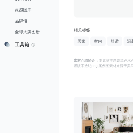
灵感图库
品牌馆
相关标签
全球大牌图册
居家
室内
舒适
温
工具箱
素材介绍简介：
本素材主题是
黑色木色
竖版不透明png 案例图
素材来源于
美