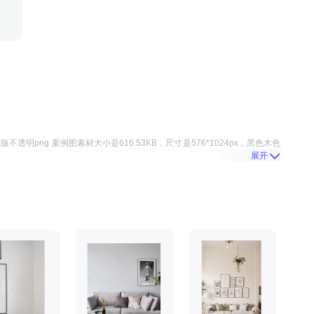
版不透明png 案例图
素材大小是
616.53KB
，尺寸是
576*1024
px，
黑色木色
展开