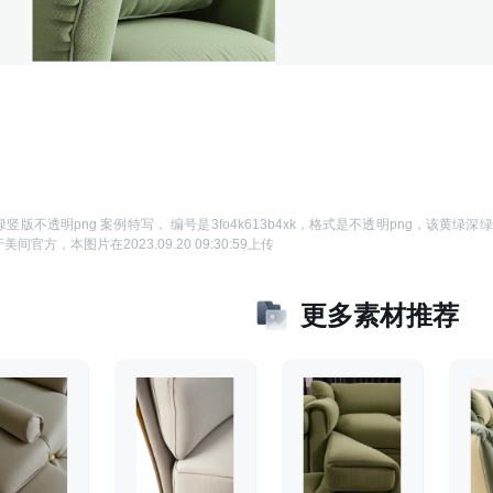
绿竖版不透明png 案例特写
， 编号是
3fo4k613b4xk
，格式是
不透明png
，该
黄绿深绿
于
美间官方
，本图片在
2023.09.20 09:30:59
上传
更多素材推荐