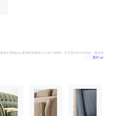
竖版不透明png 案例特写
素材大小是
1.06MB
，尺寸是
592*1024
px，
黄绿深
展开