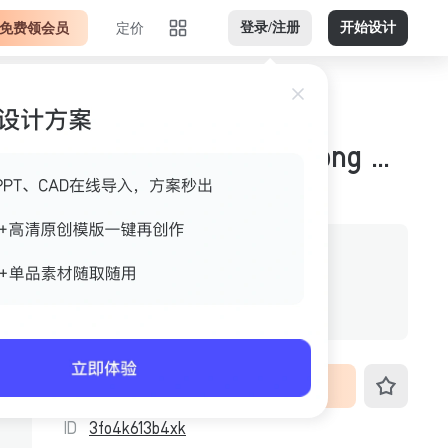
免费领会员
定价
登录/注册
开始设计
黄绿深绿竖版不透明png 案例特写
作者
美间官方
格式
不透明png
尺寸
592px*1024px
VIP免费下载
ID
3fo4k613b4xk