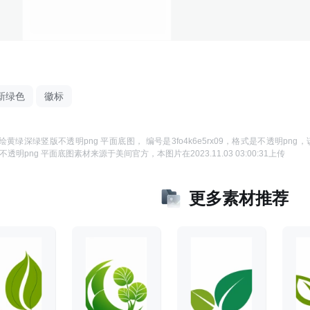
新绿色
徽标
绘黄绿深绿竖版不透明png 平面底图
， 编号是
3fo4k6e5rx09
，格式是
不透明png
，
透明png 平面底图
素材来源于
美间官方
，本图片在
2023.11.03 03:00:31
上传
更多素材推荐