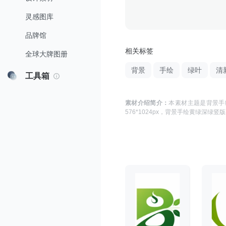
灵感图库
品牌馆
相关标签
全球大牌图册
背景
手绘
绿叶
清
工具箱
素材介绍简介：
本素材主题是
背景手
576*1024
px，
背景手绘黄绿深绿竖版不