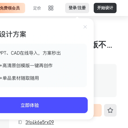
免费领会员
定价
登录/注册
开始设计
背景手绘黄绿深绿竖版不透明png 平面底图
作者
美间官方
格式
不透明png
尺寸
576px*1024px
VIP免费下载
ID
3fo4k6e5rx09