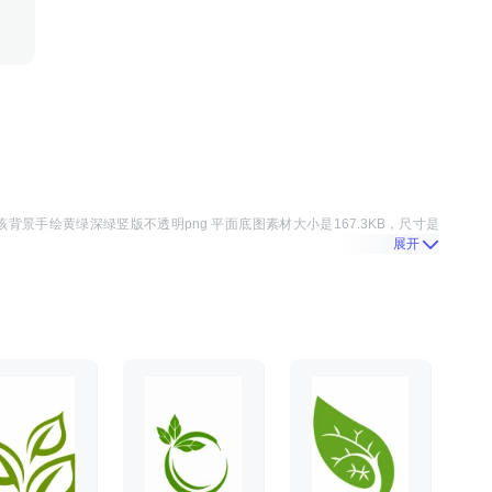
该
背景手绘黄绿深绿竖版不透明png 平面底图
素材大小是
167.3KB
，尺寸是
展开