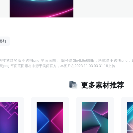
顶灯
科技紫红竖版不透明png 平面底图
， 编号是
3fo4k6e69ttb
，格式是
不透明png
，
png 平面底图
素材来源于
美间官方
，本图片在
2023.11.03 03:31:18
上传
更多素材推荐