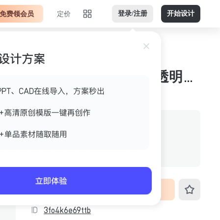
免费领会员
定价
登录/注册
开始设计
背景科技紫红竖版不透明png 平面底图
作者
美间官方
格式
不透明png
尺寸
576px*1024px
VIP免费下载
ID
3fo4k6e69ttb