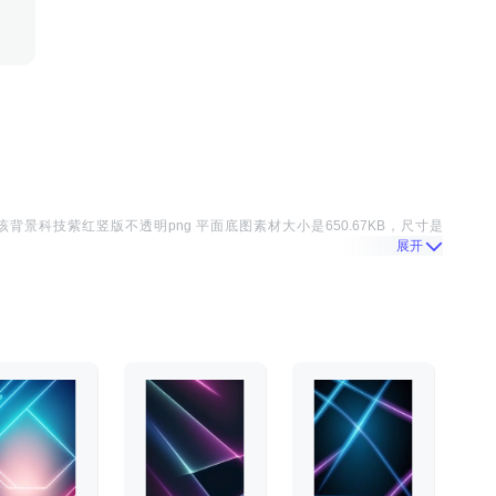
该
背景科技紫红竖版不透明png 平面底图
素材大小是
650.67KB
，尺寸是
展开