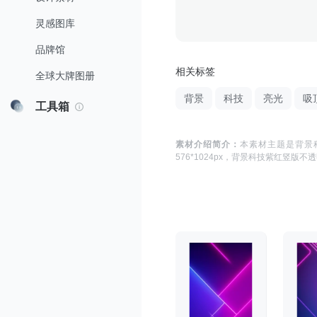
灵感图库
品牌馆
相关标签
全球大牌图册
背景
科技
亮光
吸
工具箱
素材介绍简介：
本素材主题是
背景
576*1024
px，
背景科技紫红竖版不透明