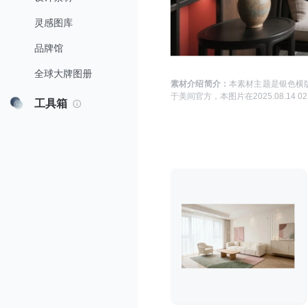
灵感图库
品牌馆
全球大牌图册
素材介绍简介：
本素材主题是
银色横版
于
美间官方
，本图片在
2025.08.14 02
工具箱