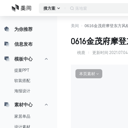
落地窗
搜方案
美间
0616金茂府摩登东方风
为你推荐
0616金茂府摩
信息发布
桃鹿
更新时间
2021.07.0
桃
模板中心
提案PPT
本页素材
∨
软装搭配
海报设计
素材中心
家居单品
设计素材