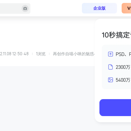
企业版
2.11.08 12:50:48
1
浏览
再创作自
喵小咪
的
魅惑——现代轻奢